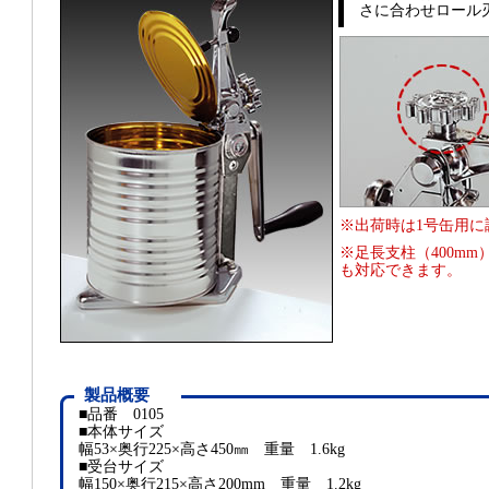
さに合わせロール
※出荷時は1号缶用に
※足長支柱（400m
も対応できます。
製品概要
■品番 0105
■本体サイズ
幅53×奥行225×高さ450㎜ 重量 1.6kg
■受台サイズ
幅150×奥行215×高さ200mm 重量 1.2kg