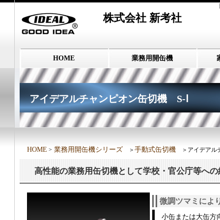
株式会社 新考社
HOME
業務用開缶機
アイデアルチャンピオン缶切機 S-Ⅰ
HOME
業務用開缶機シリーズ
手動式缶切機
>
＞
＞アイデアルチ
高性能の業務用缶切機として学校・官公庁等への
微調ツマミにより
小缶または大缶方