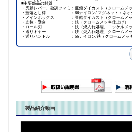
■主要部品の材質
・
刃動レバー、微調ツマミ
：
亜鉛ダイカスト（クロームメ
・
蓋落とし棒
：
66ナイロン/ マグネット：ネオジ
・
メインボックス
：
亜鉛ダイカスト（クロームメ
・
支柱・受台
：
鉄（クロームメッキ仕上げ）
・
ロール刃
：
鉄（焼入れ処理、ニッケルメ
・
送りギヤー
：
鉄（焼入れ処理、クロームメ
・
送りハンドル
：
66ナイロン/鉄（クロームメッ
製品紹介動画